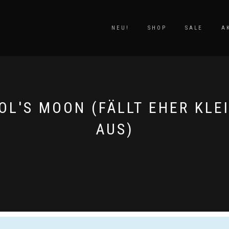
NEU!
SHOP
SALE
A
OL'S MOON (FÄLLT EHER KLE
AUS)