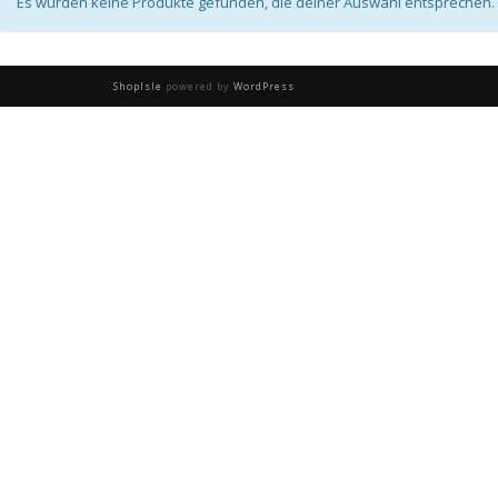
Es wurden keine Produkte gefunden, die deiner Auswahl entsprechen.
ShopIsle
powered by
WordPress