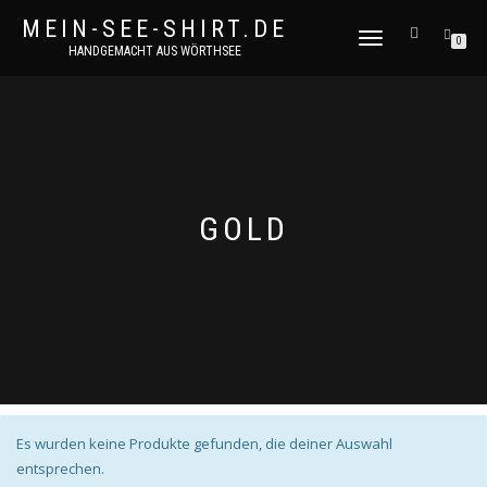
MEIN-SEE-SHIRT.DE
NAVIGATION
0
HANDGEMACHT AUS WÖRTHSEE
UMSCHALTEN
GOLD
Es wurden keine Produkte gefunden, die deiner Auswahl
entsprechen.