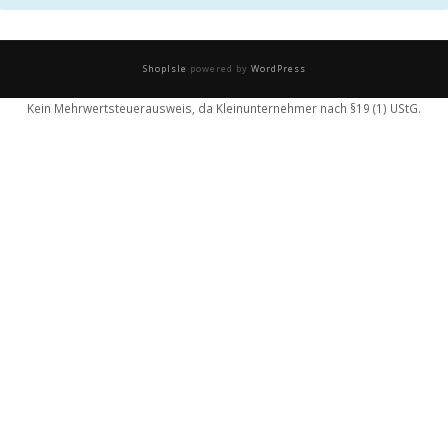
ShopIsle
powered by
WordPress
Kein Mehrwertsteuerausweis, da Kleinunternehmer nach §19 (1) UStG.