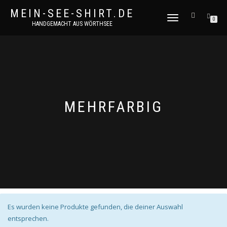
MEIN-SEE-SHIRT.DE
NAVIGATION
0
HANDGEMACHT AUS WÖRTHSEE
UMSCHALTEN
MEHRFARBIG
Es wurden keine Produkte gefunden, die deiner Auswahl
entsprechen.