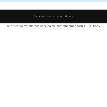
ShopIsle
powered by
WordPress
Kein Mehrwertsteuerausweis, da Kleinunternehmer nach §19 (1) UStG.