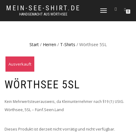
MEIN-SEE-SHIRT.DE
NAVIGATION
0
HANDGEMACHT AUS WÖRTHSEE
UMSCHALTEN
Start
/
Herren
/
T-Shirts
/ Wörthsee 5SL
Ausverkauft
WÖRTHSEE 5SL
Kein Mehrwertsteuerausweis, da Kleinunternehmer nach §19 (1) UStG.
Wörthsee, 5SL – Fünf.Seen.Land
Dieses Produkt ist derzeit nicht vorrätig und nicht verfügbar.