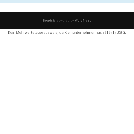
ShopIsle
powered by
WordPress
Kein Mehrwertsteuerausweis, da Kleinunternehmer nach §19 (1) UStG.