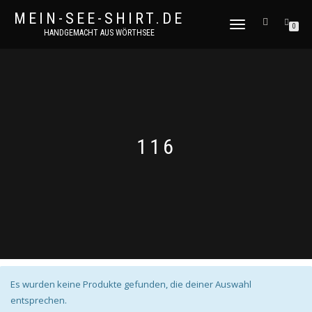
MEIN-SEE-SHIRT.DE
NAVIGATION
0
HANDGEMACHT AUS WÖRTHSEE
UMSCHALTEN
116
Es wurden keine Produkte gefunden, die deiner Auswahl
entsprechen.