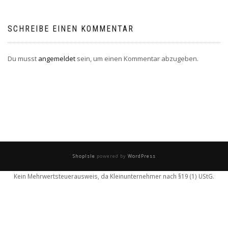
SCHREIBE EINEN KOMMENTAR
Du musst
angemeldet
sein, um einen Kommentar abzugeben.
ShopIsle
powered by
WordPress
Kein Mehrwertsteuerausweis, da Kleinunternehmer nach §19 (1) UStG.