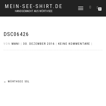
MEIN-SEE-SHIRT.DE
NAVIGATION
0
HANDGEMACHT AUS WÖRTHSEE
UMSCHALTEN
DSC06426
VON
MANI
|
30. DEZEMBER 2016
|
KEINE KOMMENTARE
|
Beitragsnavigation
←
WÖRTHSEE 5SL