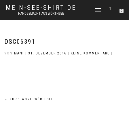
MEIN-SEE-SHIRT.DE
NAVIGATION
0
HANDGEMACHT AUS WÖRTHSEE
UMSCHALTEN
DSC06391
VON
MANI
|
31. DEZEMBER 2016
|
KEINE KOMMENTARE
|
Beitragsnavigation
←
NUR 1 WORT: WÖRTHSEE