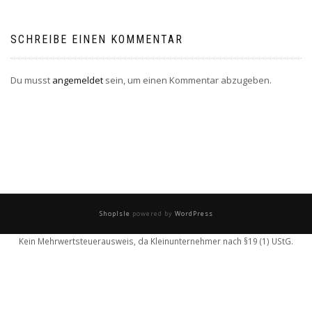
SCHREIBE EINEN KOMMENTAR
Du musst
angemeldet
sein, um einen Kommentar abzugeben.
ShopIsle
powered by
WordPress
Kein Mehrwertsteuerausweis, da Kleinunternehmer nach §19 (1) UStG.