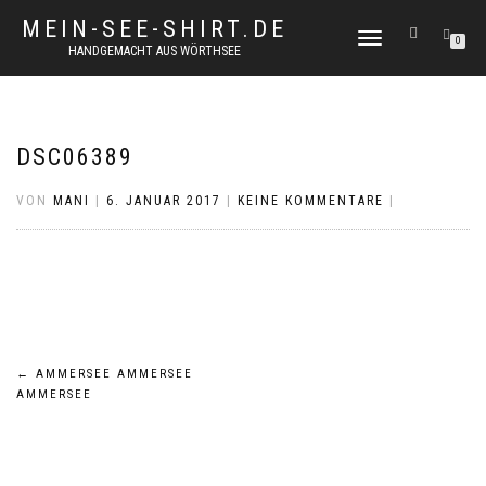
MEIN-SEE-SHIRT.DE
NAVIGATION
0
HANDGEMACHT AUS WÖRTHSEE
UMSCHALTEN
DSC06389
VON
MANI
|
6. JANUAR 2017
|
KEINE KOMMENTARE
|
Beitragsnavigation
←
AMMERSEE AMMERSEE
AMMERSEE