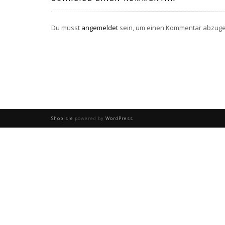
Du musst
angemeldet
sein, um einen Kommentar abzug
ShopIsle
powered by
WordPress