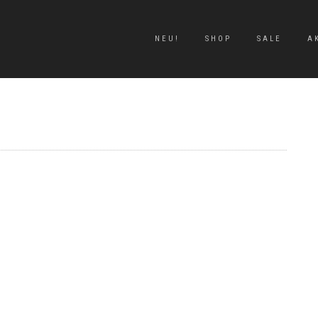
NEU!
SHOP
SALE
A